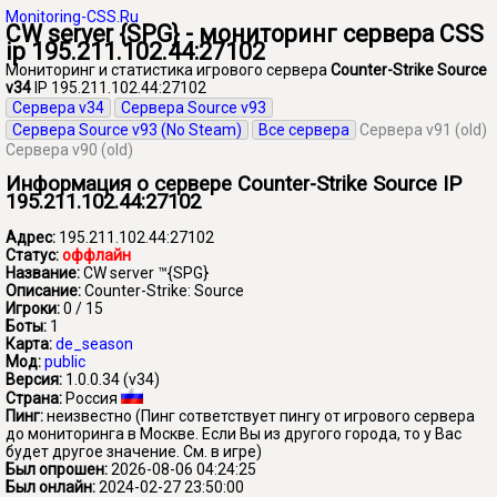
Monitoring-CSS.Ru
CW server {SPG} - мониторинг сервера CSS
ip 195.211.102.44:27102
Мониторинг и статистика игрового сервера
Counter-Strike Source
v34
IP 195.211.102.44:27102
Сервера v34
Сервера Source v93
Сервера Source v93 (No Steam)
Все сервера
Сервера v91 (old)
Сервера v90 (old)
Информация о сервере Counter-Strike Source IP
195.211.102.44:27102
Адрес:
195.211.102.44:27102
Статус:
оффлайн
Название:
CW server ™{SPG}
Описание:
Counter-Strike: Source
Игроки:
0 / 15
Боты:
1
Карта:
de_season
Мод:
public
Версия:
1.0.0.34 (v34)
Страна:
Россия
Пинг:
неизвестно
(Пинг сответствует пингу от игрового сервера
до мониторинга в Москве. Если Вы из другого города, то у Вас
будет другое значение. См. в игре)
Был опрошен:
2026-08-06 04:24:25
Был онлайн:
2024-02-27 23:50:00