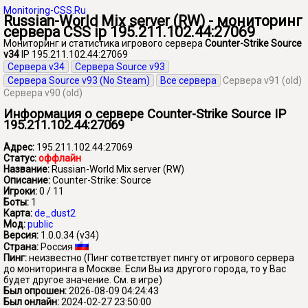
Monitoring-CSS.Ru
Russian-World Mix server (RW) - мониторинг
сервера CSS ip 195.211.102.44:27069
Мониторинг и статистика игрового сервера
Counter-Strike Source
v34
IP 195.211.102.44:27069
Сервера v34
Сервера Source v93
Сервера Source v93 (No Steam)
Все сервера
Сервера v91 (old)
Сервера v90 (old)
Информация о сервере Counter-Strike Source IP
195.211.102.44:27069
Адрес:
195.211.102.44:27069
Статус:
оффлайн
Название:
Russian-World Mix server (RW)
Описание:
Counter-Strike: Source
Игроки:
0 / 11
Боты:
1
Карта:
de_dust2
Мод:
public
Версия:
1.0.0.34 (v34)
Страна:
Россия
Пинг:
неизвестно
(Пинг сответствует пингу от игрового сервера
до мониторинга в Москве. Если Вы из другого города, то у Вас
будет другое значение. См. в игре)
Был опрошен:
2026-08-09 04:24:43
Был онлайн:
2024-02-27 23:50:00