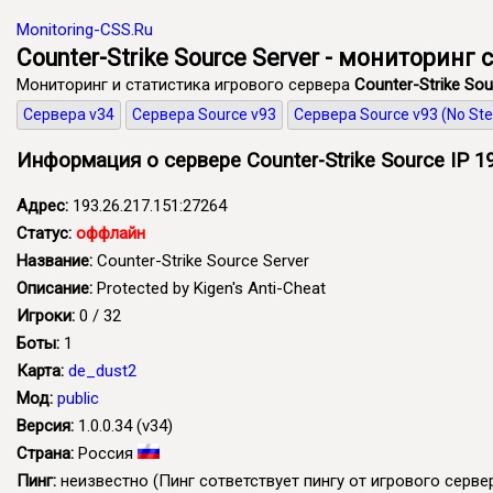
Monitoring-CSS.Ru
Counter-Strike Source Server - мониторинг 
Мониторинг и статистика игрового сервера
Counter-Strike Sou
Сервера v34
Сервера Source v93
Сервера Source v93 (No St
Информация о сервере Counter-Strike Source IP 19
Адрес:
193.26.217.151:27264
Статус:
оффлайн
Название:
Counter-Strike Source Server
Описание:
Protected by Kigen's Anti-Cheat
Игроки:
0 / 32
Боты:
1
Карта:
de_dust2
Мод:
public
Версия:
1.0.0.34 (v34)
Страна:
Россия
Пинг:
неизвестно
(Пинг сответствует пингу от игрового сервер