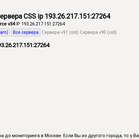
сервера CSS ip 193.26.217.151:27264
rce v34
IP 193.26.217.151:27264
Сервера v91 (old)
Сервера v90 (old)
eam)
Все сервера
3.26.217.151:27264
а до мониторинга в Москве. Если Вы из другого города, то у Вас