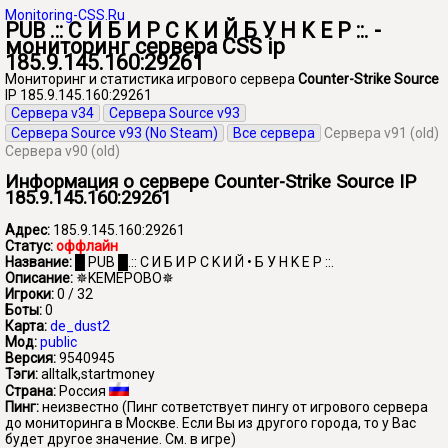
Monitoring-CSS.Ru
PUB .:: С И Б И P C K И Й Б У H K E P ::. -
мониторинг сервера CSS ip
185.9.145.160:29261
Мониторинг и статистика игрового сервера
Counter-Strike Source
IP 185.9.145.160:29261
Сервера v34
Сервера Source v93
Сервера Source v93 (No Steam)
Все сервера
Сервера v91 (old)
Сервера v90 (old)
Информация о сервере Counter-Strike Source IP
185.9.145.160:29261
Адрес:
185.9.145.160:29261
Статус:
оффлайн
Название:
█ PUB █.:: С И Б И P C K И Й • Б У H K E P ::.
Описание:
✵KEMEPOBO✵
Игроки:
0 / 32
Боты:
0
Карта:
de_dust2
Мод:
public
Версия:
9540945
Тэги:
alltalk,startmoney
Страна:
Россия
Пинг:
неизвестно
(Пинг сответствует пингу от игрового сервера
до мониторинга в Москве. Если Вы из другого города, то у Вас
будет другое значение. См. в игре)