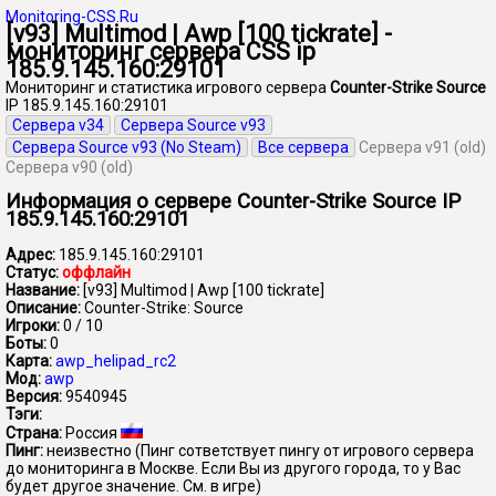
Monitoring-CSS.Ru
[v93] Multimod | Awp [100 tickrate] -
мониторинг сервера CSS ip
185.9.145.160:29101
Мониторинг и статистика игрового сервера
Counter-Strike Source
IP 185.9.145.160:29101
Сервера v34
Сервера Source v93
Сервера Source v93 (No Steam)
Все сервера
Сервера v91 (old)
Сервера v90 (old)
Информация о сервере Counter-Strike Source IP
185.9.145.160:29101
Адрес:
185.9.145.160:29101
Статус:
оффлайн
Название:
[v93] Multimod | Awp [100 tickrate]
Описание:
Counter-Strike: Source
Игроки:
0 / 10
Боты:
0
Карта:
awp_helipad_rc2
Мод:
awp
Версия:
9540945
Тэги:
Страна:
Россия
Пинг:
неизвестно
(Пинг сответствует пингу от игрового сервера
до мониторинга в Москве. Если Вы из другого города, то у Вас
будет другое значение. См. в игре)