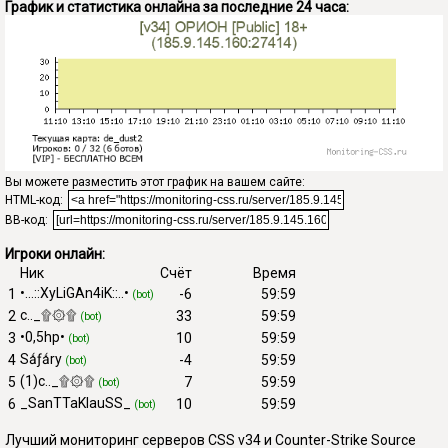
График и статистика онлайна за последние 24 часа:
Вы можете разместить этот график на вашем сайте:
HTML-код:
BB-код:
Игроки онлайн:
Ник
Счёт
Время
•...::XyLiGAn4iK::..•
1
-6
59:59
(bot)
с.._۩۞۩
2
33
59:59
(bot)
•0,5hp•
3
10
59:59
(bot)
Sǻƒǻry
4
-4
59:59
(bot)
(1)с.._۩۞۩
5
7
59:59
(bot)
_SanTTaKlauSS_
6
10
59:59
(bot)
Лучший мониторинг серверов CSS v34 и Counter-Strike Source