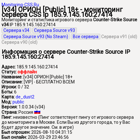
Monitoring-CSS.Ru
[v34] ОРИОН [Public] 18+ - мониторинг
сервера CSS ip 185.9.145.160:27414
Мониторинг и статистика игрового сервера
Counter-Strike Source
v34
IP 185.9.145.160:27414
Сервера v34
Сервера Source v93
Сервера Source v93 (No Steam)
Все сервера
Сервера v91 (old)
Сервера v90 (old)
Информация о сервере Counter-Strike Source IP
185.9.145.160:27414
Адрес:
185.9.145.160:27414
Статус:
оффлайн
Название:
[v34] ОРИОН [Public] 18+
Описание:
[VIP] - БЕСПЛАТНО ВСЕМ
Игроки:
0 / 32
Боты:
6
Карта:
de_dust2
Мод:
public
Версия:
1.0.0.34 (v34)
Страна:
Россия
Пинг:
неизвестно
(Пинг сответствует пингу от игрового сервера
до мониторинга в Москве. Если Вы из другого города, то у Вас
будет другое значение. См. в игре)
Был опрошен:
2026-08-10 04:31:15
Был онлайн:
2026-03-29 23:46:56