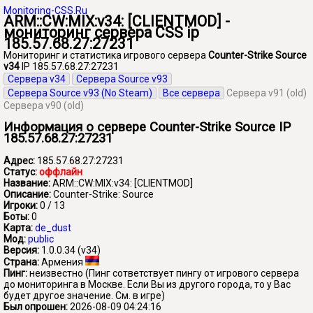
Monitoring-CSS.Ru
ARM::CW:MIX:v34: [CLIENTMOD] -
мониторинг сервера CSS ip
185.57.68.27:27231
Мониторинг и статистика игрового сервера
Counter-Strike Source
v34
IP 185.57.68.27:27231
Сервера v34
Сервера Source v93
Сервера Source v93 (No Steam)
Все сервера
Сервера v91 (old)
Сервера v90 (old)
Информация о сервере Counter-Strike Source IP
185.57.68.27:27231
Адрес:
185.57.68.27:27231
Статус:
оффлайн
Название:
ARM::CW:MIX:v34: [CLIENTMOD]
Описание:
Counter-Strike: Source
Игроки:
0 / 13
Боты:
0
Карта:
de_dust
Мод:
public
Версия:
1.0.0.34 (v34)
Страна:
Армения
Пинг:
неизвестно
(Пинг сответствует пингу от игрового сервера
до мониторинга в Москве. Если Вы из другого города, то у Вас
будет другое значение. См. в игре)
Был опрошен:
2026-08-09 04:24:16