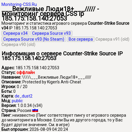
Monitoring-CSS.Ru
___Вежливые Люди18+___///// -
мониторинг сервера CSS ip
185.175.158.140:27053
Мониторинг и статистика игрового сервера
Counter-Strike Source
v34
IP 185.175.158.140:27053
Сервера v34
Сервера Source v93
Сервера Source v93 (No Steam)
Все сервера
Сервера v91 (old)
Сервера v90 (old)
Информация о сервере Counter-Strike Source IP
185.175.158.140:27053
Адрес:
185.175.158.140:27053
Статус:
оффлайн
Название:
\\\\\___Вежливые Люди18+___/////
Описание:
Protected by Kigen's Anti-Cheat
Игроки:
0 / 20
Боты:
0
Карта:
de_dust2
Мод:
public
Версия:
1.0.0.34 (v34)
Страна:
Россия
Пинг:
неизвестно
(Пинг сответствует пингу от игрового сервера
до мониторинга в Москве. Если Вы из другого города, то у Вас
будет другое значение. См. в игре)
Был опрошен:
2026-08-09 04:20:24