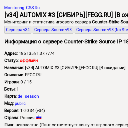
Monitoring-CSS.Ru
[v34] AUTOMIX #3 [СИБИРЬ][FEGG.RU] [В ож
Мониторинг и статистика игрового сервера
Counter-Strike Sou
Сервера v34
Сервера Source v93
Сервера Source v93 (No St
Информация о сервере Counter-Strike Source IP 18
Адрес:
185.135.81.37:7774
Статус:
оффлайн
Название:
[v34] AUTOMIX #3 [СИБИРЬ][FEGG.RU] [В ожидании]
Описание:
FEGG.RU
Игроки:
0 / 15
Боты:
1
Карта:
de_season
Мод:
public
Версия:
1.0.0.34 (v34)
Страна:
Россия
Пинг:
неизвестно
(Пинг сответствует пингу от игрового сервер