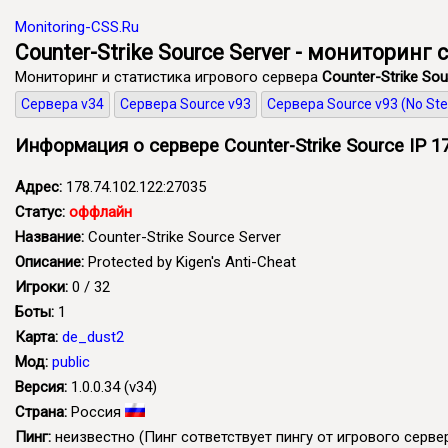
Monitoring-CSS.Ru
Counter-Strike Source Server - мониторинг 
Мониторинг и статистика игрового сервера
Counter-Strike Sou
Сервера v34
Сервера Source v93
Сервера Source v93 (No St
Информация о сервере Counter-Strike Source IP 17
Адрес:
178.74.102.122:27035
Статус:
оффлайн
Название:
Counter-Strike Source Server
Описание:
Protected by Kigen's Anti-Cheat
Игроки:
0 / 32
Боты:
1
Карта:
de_dust2
Мод:
public
Версия:
1.0.0.34 (v34)
Страна:
Россия
Пинг:
неизвестно
(Пинг сответствует пингу от игрового сервер