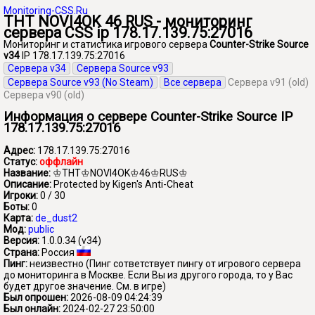
Monitoring-CSS.Ru
THT NOVI4OK 46 RUS - мониторинг
сервера CSS ip 178.17.139.75:27016
Мониторинг и статистика игрового сервера
Counter-Strike Source
v34
IP 178.17.139.75:27016
Сервера v34
Сервера Source v93
Сервера Source v93 (No Steam)
Все сервера
Сервера v91 (old)
Сервера v90 (old)
Информация о сервере Counter-Strike Source IP
178.17.139.75:27016
Адрес:
178.17.139.75:27016
Статус:
оффлайн
Название:
♔THT♔NOVI4OK♔46♔RUS♔
Описание:
Protected by Kigen's Anti-Cheat
Игроки:
0 / 30
Боты:
0
Карта:
de_dust2
Мод:
public
Версия:
1.0.0.34 (v34)
Страна:
Россия
Пинг:
неизвестно
(Пинг сответствует пингу от игрового сервера
до мониторинга в Москве. Если Вы из другого города, то у Вас
будет другое значение. См. в игре)
Был опрошен:
2026-08-09 04:24:39
Был онлайн:
2024-02-27 23:50:00