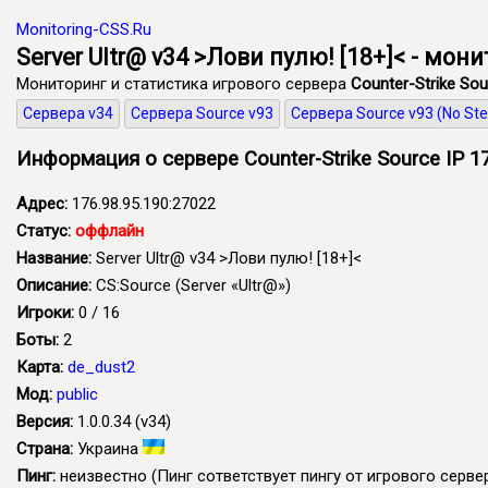
Monitoring-CSS.Ru
Server Ultr@ v34 >Лови пулю! [18+]< - мон
Мониторинг и статистика игрового сервера
Counter-Strike Sou
Сервера v34
Сервера Source v93
Сервера Source v93 (No St
Информация о сервере Counter-Strike Source IP 17
Адрес:
176.98.95.190:27022
Статус:
оффлайн
Название:
Server Ultr@ v34 >Лови пулю! [18+]<
Описание:
CS:Source (Server «Ultr@»)
Игроки:
0 / 16
Боты:
2
Карта:
de_dust2
Мод:
public
Версия:
1.0.0.34 (v34)
Страна:
Украина
Пинг:
неизвестно
(Пинг сответствует пингу от игрового сервер