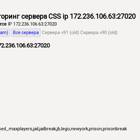
ониторинг сервера CSS ip 172.236.106.63:27020
rce
IP 172.236.106.63:27020
Сервера v91 (old)
Сервера v90 (old)
eam)
Все сервера
2.236.106.63:27020
ed_maxplayers,jail,jailbreak,jb,lego,newyork,prison,prisonbreak