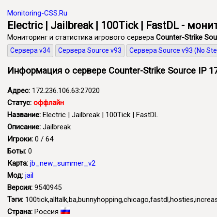
Monitoring-CSS.Ru
Electric | Jailbreak | 100Tick | FastDL - м
Мониторинг и статистика игрового сервера
Counter-Strike Sou
Сервера v34
Сервера Source v93
Сервера Source v93 (No St
Информация о сервере Counter-Strike Source IP 17
Адрес:
172.236.106.63:27020
Статус:
оффлайн
Название:
Electric | Jailbreak | 100Tick | FastDL
Описание:
Jailbreak
Игроки:
0 / 64
Боты:
0
Карта:
jb_new_summer_v2
Мод:
jail
Версия:
9540945
Тэги:
100tick,alltalk,ba,bunnyhopping,chicago,fastdl,hosties,increas
Страна:
Россия