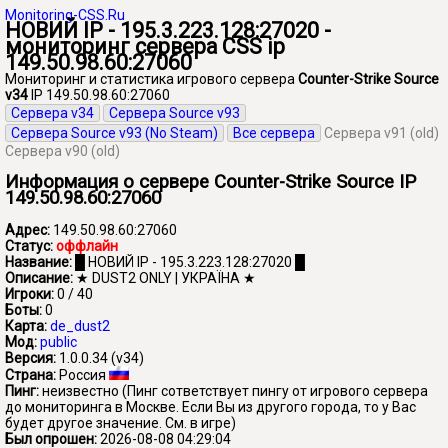
Monitoring-CSS.Ru
НОВИЙ IP - 195.3.223.128:27020 -
мониторинг сервера CSS ip
149.50.98.60:27060
Мониторинг и статистика игрового сервера
Counter-Strike Source
v34
IP 149.50.98.60:27060
Сервера v34
Сервера Source v93
Сервера Source v93 (No Steam)
Все сервера
Сервера v91 (old)
Сервера v90 (old)
Информация о сервере Counter-Strike Source IP
149.50.98.60:27060
Адрес:
149.50.98.60:27060
Статус:
оффлайн
Название:
█ НОВИЙ IP - 195.3.223.128:27020 █
Описание:
★ DUST2 ONLY | УКРАЇНА ★
Игроки:
0 / 40
Боты:
0
Карта:
de_dust2
Мод:
public
Версия:
1.0.0.34 (v34)
Страна:
Россия
Пинг:
неизвестно
(Пинг сответствует пингу от игрового сервера
до мониторинга в Москве. Если Вы из другого города, то у Вас
будет другое значение. См. в игре)
Был опрошен:
2026-08-08 04:29:04