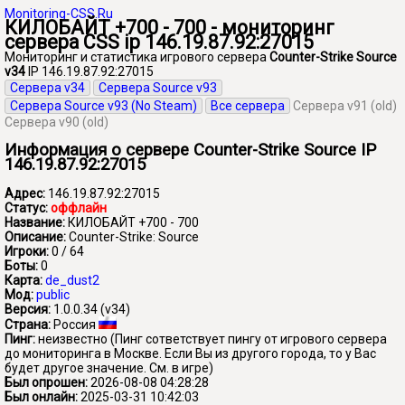
Monitoring-CSS.Ru
КИЛОБАЙТ +700 - 700 - мониторинг
сервера CSS ip 146.19.87.92:27015
Мониторинг и статистика игрового сервера
Counter-Strike Source
v34
IP 146.19.87.92:27015
Сервера v34
Сервера Source v93
Сервера Source v93 (No Steam)
Все сервера
Сервера v91 (old)
Сервера v90 (old)
Информация о сервере Counter-Strike Source IP
146.19.87.92:27015
Адрес:
146.19.87.92:27015
Статус:
оффлайн
Название:
КИЛОБАЙТ +700 - 700
Описание:
Counter-Strike: Source
Игроки:
0 / 64
Боты:
0
Карта:
de_dust2
Мод:
public
Версия:
1.0.0.34 (v34)
Страна:
Россия
Пинг:
неизвестно
(Пинг сответствует пингу от игрового сервера
до мониторинга в Москве. Если Вы из другого города, то у Вас
будет другое значение. См. в игре)
Был опрошен:
2026-08-08 04:28:28
Был онлайн:
2025-03-31 10:42:03