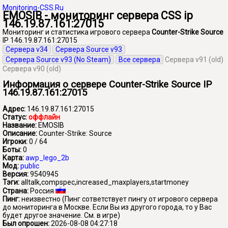
Monitoring-CSS.Ru
EMOSIB - мониторинг сервера CSS ip
146.19.87.161:27015
Мониторинг и статистика игрового сервера
Counter-Strike Source
IP 146.19.87.161:27015
Сервера v34
Сервера Source v93
Сервера Source v93 (No Steam)
Все сервера
Сервера v91 (old)
Сервера v90 (old)
Информация о сервере Counter-Strike Source IP
146.19.87.161:27015
Адрес:
146.19.87.161:27015
Статус:
оффлайн
Название:
EMOSIB
Описание:
Counter-Strike: Source
Игроки:
0 / 64
Боты:
0
Карта:
awp_lego_2b
Мод:
public
Версия:
9540945
Тэги:
alltalk,compspec,increased_maxplayers,startmoney
Страна:
Россия
Пинг:
неизвестно
(Пинг сответствует пингу от игрового сервера
до мониторинга в Москве. Если Вы из другого города, то у Вас
будет другое значение. См. в игре)
Был опрошен:
2026-08-08 04:27:18