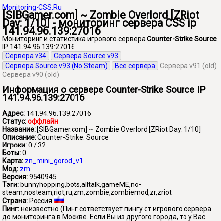
Monitoring-CSS.Ru
[SIBGamer.com] ~ Zombie Overlord [ZRiot
Day: 1/10] - мониторинг сервера CSS ip
141.94.96.139:27016
Мониторинг и статистика игрового сервера
Counter-Strike Source
IP 141.94.96.139:27016
Сервера v34
Сервера Source v93
Сервера Source v93 (No Steam)
Все сервера
Сервера v91 (old)
Сервера v90 (old)
Информация о сервере Counter-Strike Source IP
141.94.96.139:27016
Адрес:
141.94.96.139:27016
Статус:
оффлайн
Название:
[SIBGamer.com] ~ Zombie Overlord [ZRiot Day: 1/10]
Описание:
Counter-Strike: Source
Игроки:
0 / 32
Боты:
0
Карта:
zn_mini_gorod_v1
Мод:
zm
Версия:
9540945
Тэги:
bunnyhopping,bots,alltalk,gameME,no-
steam,nosteam,riot,ru,zm,zombie,zombiemod,zr,zriot
Страна:
Россия
Пинг:
неизвестно
(Пинг сответствует пингу от игрового сервера
до мониторинга в Москве. Если Вы из другого города, то у Вас