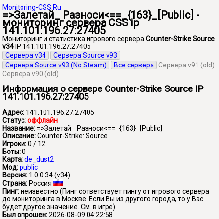
Monitoring-CSS.Ru
=>Залетай_ Разноси<==_{163}_[Public] -
мониторинг сервера CSS ip
141.101.196.27:27405
Мониторинг и статистика игрового сервера
Counter-Strike Source
v34
IP 141.101.196.27:27405
Сервера v34
Сервера Source v93
Сервера Source v93 (No Steam)
Все сервера
Сервера v91 (old)
Сервера v90 (old)
Информация о сервере Counter-Strike Source IP
141.101.196.27:27405
Адрес:
141.101.196.27:27405
Статус:
оффлайн
Название:
=>Залетай_ Разноси<==_{163}_[Public]
Описание:
Counter-Strike: Source
Игроки:
0 / 12
Боты:
0
Карта:
de_dust2
Мод:
public
Версия:
1.0.0.34 (v34)
Страна:
Россия
Пинг:
неизвестно
(Пинг сответствует пингу от игрового сервера
до мониторинга в Москве. Если Вы из другого города, то у Вас
будет другое значение. См. в игре)
Был опрошен:
2026-08-09 04:22:58