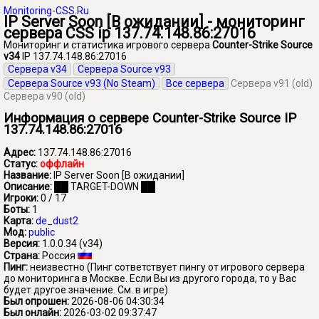
Monitoring-CSS.Ru
IP Server Soon [В ожидании] - мониторинг
сервера CSS ip 137.74.148.86:27016
Мониторинг и статистика игрового сервера
Counter-Strike Source
v34
IP 137.74.148.86:27016
Сервера v34
Сервера Source v93
Сервера Source v93 (No Steam)
Все сервера
Сервера v91 (old)
Сервера v90 (old)
Информация о сервере Counter-Strike Source IP
137.74.148.86:27016
Адрес:
137.74.148.86:27016
Статус:
оффлайн
Название:
IP Server Soon [В ожидании]
Описание:
██ TARGET-DOWN ██
Игроки:
0 / 17
Боты:
1
Карта:
de_dust2
Мод:
public
Версия:
1.0.0.34 (v34)
Страна:
Россия
Пинг:
неизвестно
(Пинг сответствует пингу от игрового сервера
до мониторинга в Москве. Если Вы из другого города, то у Вас
будет другое значение. См. в игре)
Был опрошен:
2026-08-06 04:30:34
Был онлайн:
2026-03-02 09:37:47