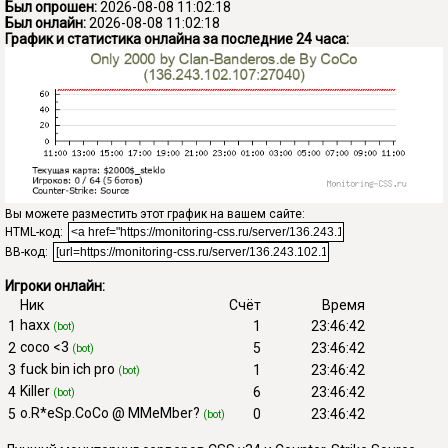
Был опрошен:
2026-08-08 11:02:18
Был онлайн:
2026-08-08 11:02:18
График и статистика онлайна за последние 24 часа:
Вы можете разместить этот график на вашем сайте:
HTML-код:
BB-код:
Игроки онлайн:
Ник
Счёт
Время
haxx
1
1
23:46:42
(bot)
coco <3
2
5
23:46:42
(bot)
fuck bin ich pro
3
1
23:46:42
(bot)
Killer
4
6
23:46:42
(bot)
o.R*eSp.CoCo @ MMeMber?
5
0
23:46:42
(bot)