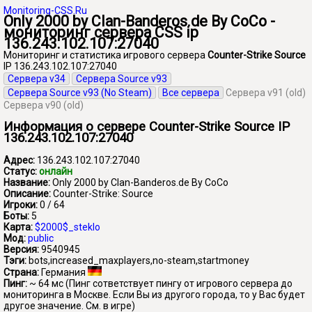
Monitoring-CSS.Ru
Only 2000 by Clan-Banderos.de By CoCo -
мониторинг сервера CSS ip
136.243.102.107:27040
Мониторинг и статистика игрового сервера
Counter-Strike Source
IP 136.243.102.107:27040
Сервера v34
Сервера Source v93
Сервера Source v93 (No Steam)
Все сервера
Сервера v91 (old)
Сервера v90 (old)
Информация о сервере Counter-Strike Source IP
136.243.102.107:27040
Адрес:
136.243.102.107:27040
Статус:
онлайн
Название:
Only 2000 by Clan-Banderos.de By CoCo
Описание:
Counter-Strike: Source
Игроки:
0 / 64
Боты:
5
Карта:
$2000$_steklo
Мод:
public
Версия:
9540945
Тэги:
bots,increased_maxplayers,no-steam,startmoney
Страна:
Германия
Пинг:
~ 64 мс
(Пинг сответствует пингу от игрового сервера до
мониторинга в Москве. Если Вы из другого города, то у Вас будет
другое значение. См. в игре)