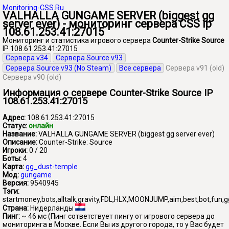
Monitoring-CSS.Ru
VALHALLA GUNGAME SERVER (biggest gg
server ever) - мониторинг сервера CSS ip
108.61.253.41:27015
Мониторинг и статистика игрового сервера
Counter-Strike Source
IP 108.61.253.41:27015
Сервера v34
Сервера Source v93
Сервера Source v93 (No Steam)
Все сервера
Сервера v91 (old)
Сервера v90 (old)
Информация о сервере Counter-Strike Source IP
108.61.253.41:27015
Адрес:
108.61.253.41:27015
Статус:
онлайн
Название:
VALHALLA GUNGAME SERVER (biggest gg server ever)
Описание:
Counter-Strike: Source
Игроки:
0 / 20
Боты:
4
Карта:
gg_dust-temple
Мод:
gungame
Версия:
9540945
Тэги:
startmoney,bots,alltalk,gravity,FDL,HLX,MOONJUMP,aim,best,bot,fun,g
Страна:
Нидерланды
Пинг:
~ 46 мс
(Пинг сответствует пингу от игрового сервера до
мониторинга в Москве. Если Вы из другого города, то у Вас будет