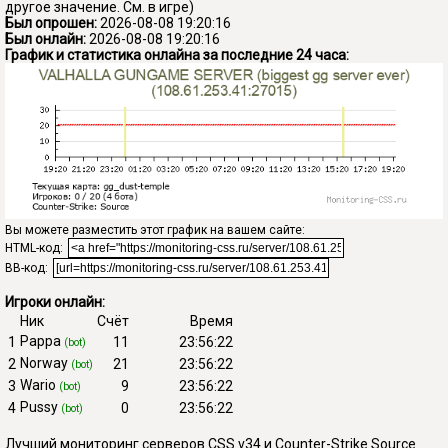
другое значение. См. в игре)
Был опрошен:
2026-08-08 19:20:16
Был онлайн:
2026-08-08 19:20:16
График и статистика онлайна за последние 24 часа:
Вы можете разместить этот график на вашем сайте:
HTML-код:
BB-код:
Игроки онлайн:
Ник
Счёт
Время
Pappa
1
11
23:56:22
(bot)
Norway
2
21
23:56:22
(bot)
Wario
3
9
23:56:22
(bot)
Pussy
4
0
23:56:22
(bot)
Лучший мониторинг серверов CSS v34 и Counter-Strike Source