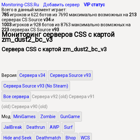
Monitoring-CSS.Ru
Добавить сервер
VIP статус
Всего в данный момент играет:
785
игроков и 622 ботов из 7690 максимально возможных на
213
серверах CS Source
v34
и
1003
игроков и 928 ботов из 8763 максимально возможных на
223
серверах CS Source
v93
Мониторинг серверов CSS с картой
zm_dust2_bc_v3
Сервера CSS с картой zm_dust2_bc_v3
Версия
Сервера v34
Сервера Source v93
Сервера Source v93 (No Steam)
Все сервера
Сервера v92 (old)
Сервера v91
(old)
Сервера v90 (old)
Мод
MiniGames
Zombie
GunGame
JailBreak
Deathrun
AWP
Surf
Hide and Seek
Deathmatch
Bhop
WCS