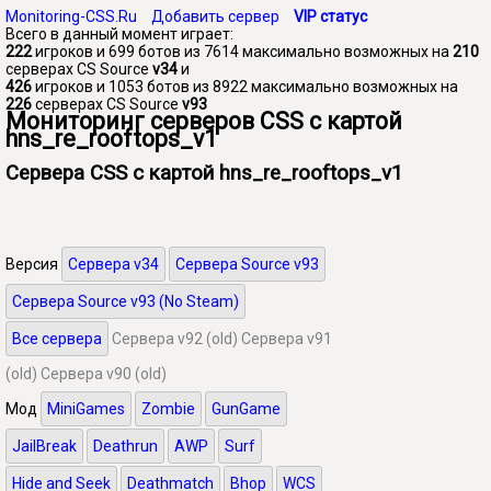
Monitoring-CSS.Ru
Добавить сервер
VIP статус
Всего в данный момент играет:
222
игроков и 699 ботов из 7614 максимально возможных на
210
серверах CS Source
v34
и
426
игроков и 1053 ботов из 8922 максимально возможных на
226
серверах CS Source
v93
Мониторинг серверов CSS с картой
hns_re_rooftops_v1
Сервера CSS с картой hns_re_rooftops_v1
Версия
Сервера v34
Сервера Source v93
Сервера Source v93 (No Steam)
Все сервера
Сервера v92 (old)
Сервера v91
(old)
Сервера v90 (old)
Мод
MiniGames
Zombie
GunGame
JailBreak
Deathrun
AWP
Surf
Hide and Seek
Deathmatch
Bhop
WCS