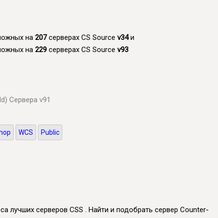
зможных на
207
серверах CS Source
v34
и
зможных на
229
серверах CS Source
v93
ld)
Сервера v91
hop
WCS
Public
еса лучших серверов CSS . Найти и подобрать сервер Counter-