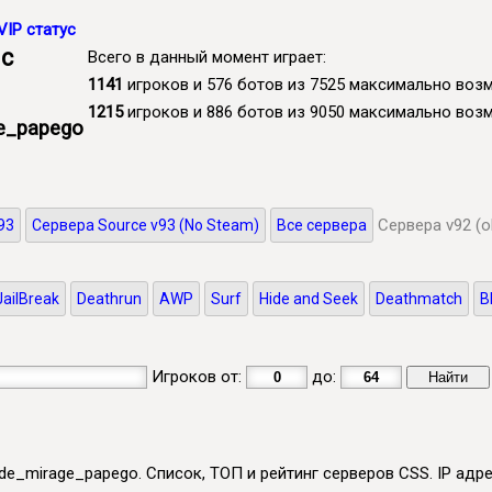
VIP статус
 с
Всего в данный момент играет:
1141
игроков и 576 ботов из 7525 максимально во
1215
игроков и 886 ботов из 9050 максимально во
e_papego
Сервера v92 (o
93
Сервера Source v93 (No Steam)
Все сервера
JailBreak
Deathrun
AWP
Surf
Hide and Seek
Deathmatch
B
Игроков от:
до:
 de_mirage_papego. Список, ТОП и рейтинг серверов CSS. IP адр