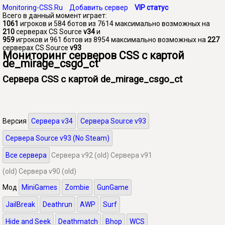
Monitoring-CSS.Ru
Добавить сервер
VIP статус
Всего в данный момент играет:
1061
игроков и 584 ботов из 7614 максимально возможных на
210
серверах CS Source
v34
и
959
игроков и 961 ботов из 8954 максимально возможных на
227
серверах CS Source
v93
Мониторинг серверов CSS с картой
de_mirage_csgo_ct
Сервера CSS с картой de_mirage_csgo_ct
Версия
Сервера v34
Сервера Source v93
Сервера Source v93 (No Steam)
Все сервера
Сервера v92 (old)
Сервера v91
(old)
Сервера v90 (old)
Мод
MiniGames
Zombie
GunGame
JailBreak
Deathrun
AWP
Surf
Hide and Seek
Deathmatch
Bhop
WCS