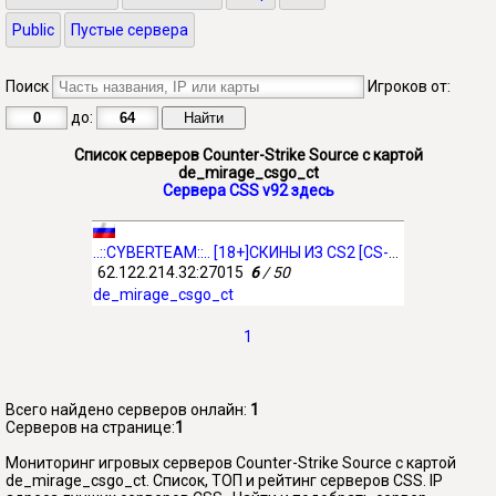
Public
Пустые сервера
Поиск
Игроков от:
до:
Список серверов Counter-Strike Source с картой
de_mirage_csgo_ct
Сервера CSS v92 здесь
..::CYBERTEAM::.. [18+]СКИНЫ ИЗ CS2 [CS-DS.RU]
62.122.214.32:27015
6
/ 50
de_mirage_csgo_ct
1
Всего найдено серверов онлайн:
1
Серверов на странице:
1
Мониторинг игровых серверов Counter-Strike Source с картой
de_mirage_csgo_ct. Список, ТОП и рейтинг серверов CSS. IP