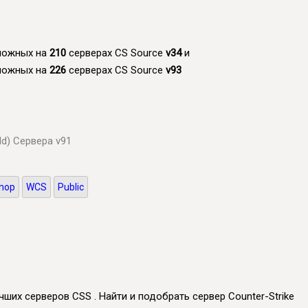
зможных на
210
серверах CS Source
v34
и
зможных на
226
серверах CS Source
v93
ld)
Сервера v91
hop
WCS
Public
чших серверов CSS . Найти и подобрать сервер Counter-Strike