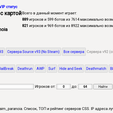
VIP статус
с картой
Всего в данный момент играет:
889
игроков и 599 ботов из 7614 максимально во
821
игроков и 969 ботов из 8922 максимально во
noia
Сервера v92 (o
93
Сервера Source v93 (No Steam)
Все сервера
JailBreak
Deathrun
AWP
Surf
Hide and Seek
Deathmatch
B
Игроков от:
до:
aim_paranoia. Список, ТОП и рейтинг серверов CSS. IP адреса лу