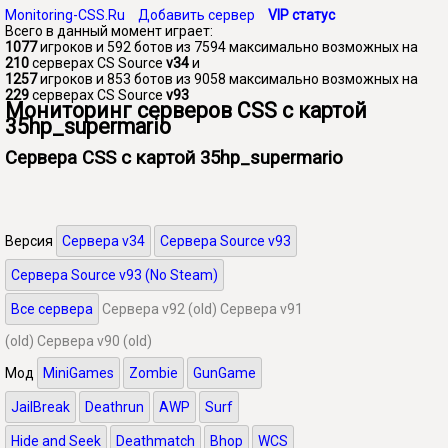
Monitoring-CSS.Ru
Добавить сервер
VIP статус
Всего в данный момент играет:
1077
игроков и 592 ботов из 7594 максимально возможных на
210
серверах CS Source
v34
и
1257
игроков и 853 ботов из 9058 максимально возможных на
229
серверах CS Source
v93
Мониторинг серверов CSS с картой
35hp_supermario
Сервера CSS с картой 35hp_supermario
Версия
Сервера v34
Сервера Source v93
Сервера Source v93 (No Steam)
Все сервера
Сервера v92 (old)
Сервера v91
(old)
Сервера v90 (old)
Мод
MiniGames
Zombie
GunGame
JailBreak
Deathrun
AWP
Surf
Hide and Seek
Deathmatch
Bhop
WCS