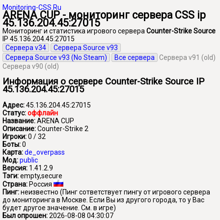
Monitoring-CSS.Ru
ARENA CUP - мониторинг сервера CSS ip
45.136.204.45:27015
Мониторинг и статистика игрового сервера
Counter-Strike Source
IP 45.136.204.45:27015
Сервера v34
Сервера Source v93
Сервера Source v93 (No Steam)
Все сервера
Сервера v91 (old)
Сервера v90 (old)
Информация о сервере Counter-Strike Source IP
45.136.204.45:27015
Адрес:
45.136.204.45:27015
Статус:
оффлайн
Название:
ARENA CUP
Описание:
Counter-Strike 2
Игроки:
0 / 32
Боты:
0
Карта:
de_overpass
Мод:
public
Версия:
1.41.2.9
Тэги:
empty,secure
Страна:
Россия
Пинг:
неизвестно
(Пинг сответствует пингу от игрового сервера
до мониторинга в Москве. Если Вы из другого города, то у Вас
будет другое значение. См. в игре)
Был опрошен:
2026-08-08 04:30:07